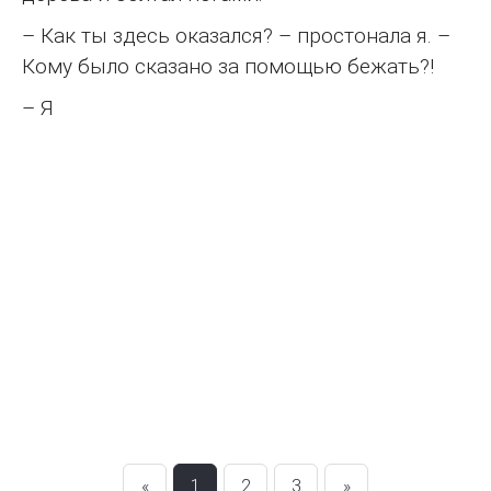
– Как ты здесь оказался? – простонала я. –
Кому было сказано за помощью бежать?!
– Я
«
1
2
3
»