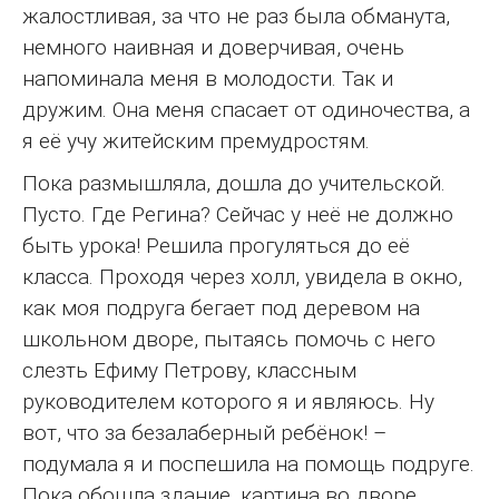
жалостливая, за что не раз была обманута,
немного наивная и доверчивая, очень
напоминала меня в молодости. Так и
дружим. Она меня спасает от одиночества, а
я её учу житейским премудростям.
Пока размышляла, дошла до учительской.
Пусто. Где Регина? Сейчас у неё не должно
быть урока! Решила прогуляться до её
класса. Проходя через холл, увидела в окно,
как моя подруга бегает под деревом на
школьном дворе, пытаясь помочь с него
слезть Ефиму Петрову, классным
руководителем которого я и являюсь. Ну
вот, что за безалаберный ребёнок! –
подумала я и поспешила на помощь подруге.
Пока обошла здание, картина во дворе