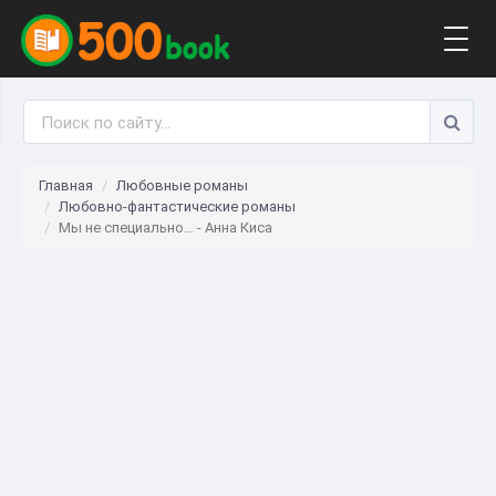
Togg
navig
Главная
Любовные романы
Любовно-фантастические романы
Мы не специально… - Анна Киса