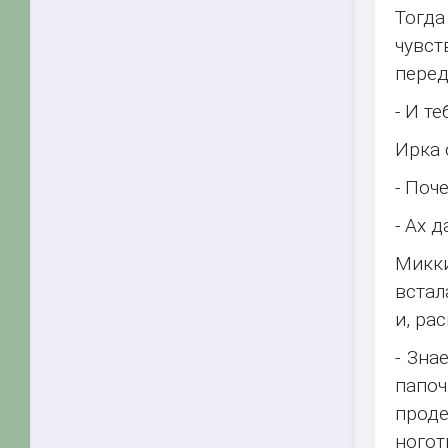
Тогда
чувст
перед
- И т
Ирка 
- Поч
- Ах 
Микки
встал
и, ра
- Зна
папоч
проде
ногот