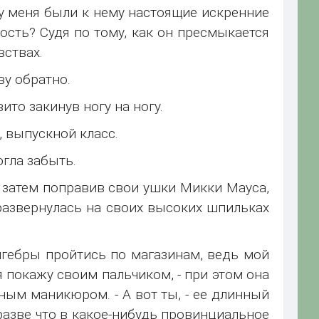
ь у меня были к нему настоящие искренние
ость? Судя по тому, как он пресмыкается
вствах.
ву обратно.
то закинув ногу на ногу.
, выпускной класс.
огла забыть.
 затем поправив свои ушки Микки Мауса,
 развернулась на своих высоких шпильках
лгебры пройтись по магазинам, ведь мой
я покажу своим пальчиком, - при этом она
ым маникюром. - А вот ты, - ее длинный
 разве что в какое-нибудь провинциальное