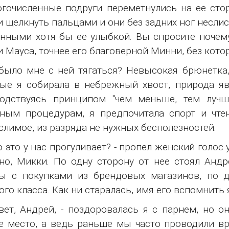
гочисленные подруги переметнулись на ее стор
 щелкнуть пальцами и они без задних ног несли
нными хотя бы ее улыбкой. Вы спросите почему
 Мауса, точнее его благоверной Минни, без кото
было мне с ней тягаться? Невысокая брюнетка,
ые я собирала в небрежный хвост, природа я
водствуясь принципом "чем меньше, тем луч
ным процедурам, я предпочитала спорт и чте
лимое, из разряда не нужных бесполезностей.
то это у нас прогуливает? - пропел женский голос 
но, Микки. По одну сторону от нее стоял Андр
ы с покупками из брендовых магазинов, по д
ого класса. Как ни старалась, имя его вспомнить я
вет, Андрей, - поздоровалась я с парнем, но о
е место, а ведь раньше мы часто проводили вр