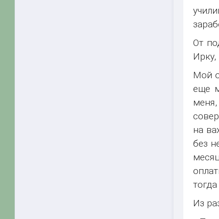
учили
зараб
От по
Ирку,
Мой о
еще м
меня,
совер
на ва
без н
месяц
оплат
тогда
Из ра