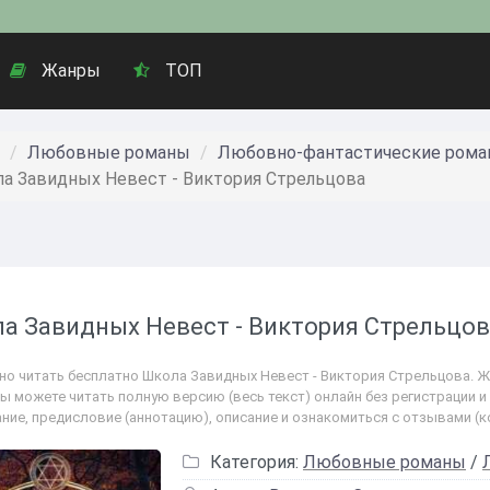
Жанры
ТОП
Любовные романы
Любовно-фантастические ром
а Завидных Невест - Виктория Стрельцова
а Завидных Невест - Виктория Стрельцо
но читать бесплатно Школа Завидных Невест - Виктория Стрельцова. 
ы можете читать полную версию (весь текст) онлайн без регистрации и
ние, предисловие (аннотацию), описание и ознакомиться с отзывами (
Категория:
Любовные романы
/