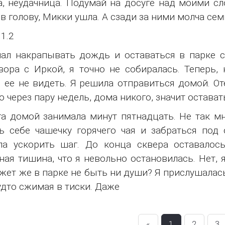
а, неудачница. Подумай на досуге над моими сл
в голову, Микки ушла. А сзади за ними молча сем
 1.2
ал накрапывать дождь и оставаться в парке с
вора с Иркой, я точно не собиралась. Теперь,
 ее не видеть. Я решила отправиться домой. О
о через пару недель, дома никого, значит остават
а домой занимала минут пятнадцать. Не так мн
ь себе чашечку горячего чая и забраться под
а ускорить шаг. До конца сквера оставалось
ная тишина, что я невольно остановилась. Нет, 
жет же в парке не быть ни души? Я прислушалась
удто сжимая в тиски. Даже
«
1
2
3