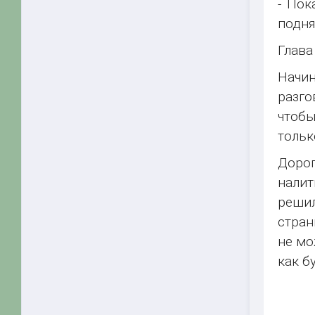
- Пок
подня
Глава
Начин
разго
чтобы
тольк
Дорог
налит
решил
стран
не мо
как б