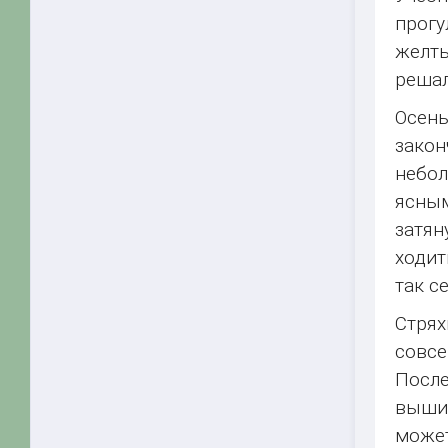
прог
желты
решал
Осень
закон
небол
ясны
затян
ходит
так с
Стрях
совсе
После
вышиб
может