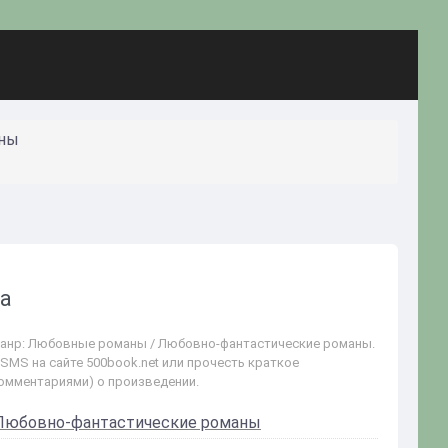
аны
ва
Жанр: Любовные романы / Любовно-фантастические романы.
 SMS на сайте 500book.net или прочесть краткое
комментариями) о произведении.
Любовно-фантастические романы