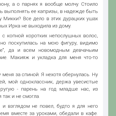
ону, а о парнях я вообще молчу. Стоило
сь выполнять ее капризы, в надежде быть
 Микки? Все дело в этих дурацких ушах
рых Ирка не выходила из дому.
 с копной коротких непослушных волос,
вно поскупилась на мою фигуру, видимо
ше", да и всем новомодным девчачьим
ние. Макияж и укладка для меня что-то
у меня за спиной. Я нехотя обернулась. Ну
ей, мой одноклассник, держа увесистые
ругую - парень на год младше нас, из
 так и не смогла.
н и взглядом не повел, будто я для него
емя вместе за уроками, обедали в кафе.