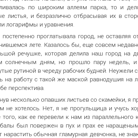
уливалась по широким аллеям парка, то и де
е листья, и безразлично отбрасывая их в стор
и логарифмы и уравнения.
 постепенно проглатывала город, не оставляя о
чившемся лете. Казалось бы, еще совсем недавн
ьшой речушке, которая делила наш город на дв
м солнечным дням, но прошло пару недель, и
утые рутиной в череду рабочих будней. Неужели сп
ь на работу с такой же маской равнодушия на л
ебе перспектива.
нув несколько опавших листьев со скамейки, я пр
м не хотелось. Нет, я не прогульщица и учусь х
 того, как ее перевели к нам из параллельного 
алы был повержен в пух и прах ее наращеными 
 нарастить обычная гламурная девчонка, не знаю