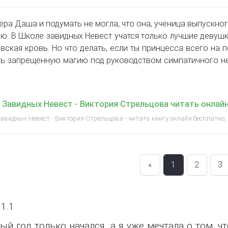
ера Даша и подумать не могла, что она, ученица выпускног
ую. В Школе завидных Невест учатся только лучшие девуш
вская кровь. Но что делать, если ты принцесса всего на 
ь запрещенную магию под руководством симпатичного не
Завидных Невест - Виктория Стрельцова читать онлай
видных Невест - Виктория Стрельцова - читать книгу онлайн бесплатно,
«
1
2
3
 1.1
ый год только начался, а я уже мечтала о том, 