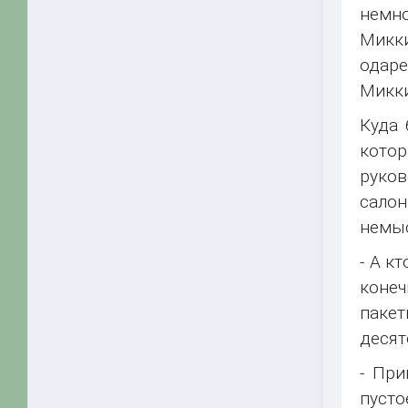
немно
Микки
одаре
Микки
Куда 
котор
руко
салон
немыс
- А к
конеч
пакет
десят
- При
пусто