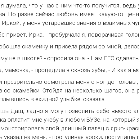
 я думала, что у нас с ним что-то получится, вед
ва. Но разве сейчас любовь имеет какую-то ценн
 Иркой, у меня устаревшие знания о взаимных чу
ебе привет, Ирка, - пробурчала я, поворачивая голо
обошла скамейку и присела рядом со мной, делови
ему не в школе? - спросила она. - Нам ЕГЭ сдавать
да, мамочка, - процедила я сквозь зубы, - И как я м
 презрительно осмотрела меня с ног до головы,
а со скамейки. Отойдя на несколько шагов, она
сплывшись в ехидной улыбке, сказала:
ешь Даш, ладно я могу позволить себе вместо а
ка оплатит мне учебу в любом ВУЗе, на который 
монстрировала свой длинный палец с ярко-красн
ь указал на меня, - прогуливая уроки, поступишь