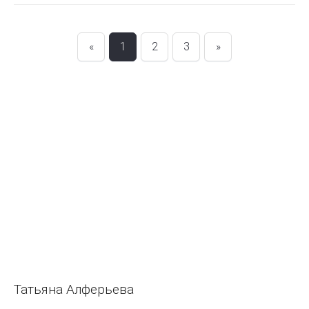
«
1
2
3
»
Татьяна Алферьева