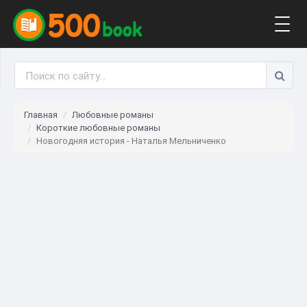
Togg
navig
Главная
Любовные романы
Короткие любовные романы
Новогодняя история - Наталья Мельниченко