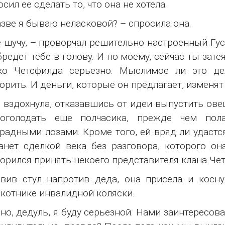
осил ее сделать то, что она не хотела.
азве я бываю неласковой? – спросила она.
е шучу, – проворчал решительно настроенный Гус.
бредет тебе в голову. И по-моему, сейчас ты зате
ко Четсфилда серьезно. Мыслимое ли это де
орить. И деньги, которые он предлагает, изменят
 вздохнула, отказавшись от идеи выпустить ове
оголодать еще полчасика, прежде чем пол
радными лозами. Кроме того, ей вряд ли удастс
анет сделкой века без разговора, которого он
орился принять некоего представителя клана Че
вив стул напротив деда, она присела и косн
котнике инвалидной коляски.
но, дедуль, я буду серьезной. Нами заинтересов