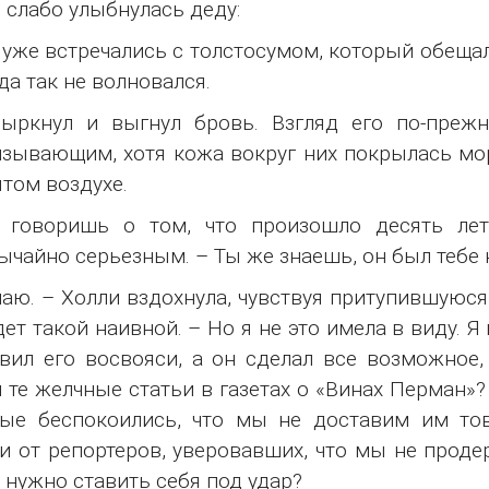
 слабо улыбнулась деду:
уже встречались с толстосумом, который обеща
да так не волновался.
фыркнул и выгнул бровь. Взгляд его по-преж
зывающим, хотя кожа вокруг них покрылась мор
том воздухе.
 говоришь о том, что произошло десять лет
ычайно серьезным. – Ты же знаешь, он был тебе 
наю. – Холли вздохнула, чувствуя притупившуюс
дет такой наивной. – Но я не это имела в виду. Я
вил его восвояси, а он сделал все возможное,
 те желчные статьи в газетах о «Винах Перман»?
рые беспокоились, что мы не доставим им то
и от репортеров, уверовавших, что мы не прод
 нужно ставить себя под удар?