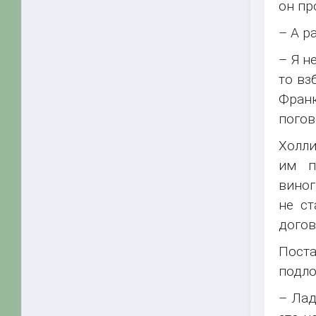
он пр
– А р
– Я н
то вз
Фран
погов
Холли
им п
виног
не ст
догов
Поста
подло
– Лад