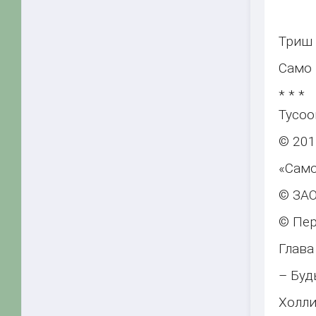
Триш
Само
* * *
Tycoo
© 201
«Само
© ЗАО
© Пер
Глава
– Буд
Холли