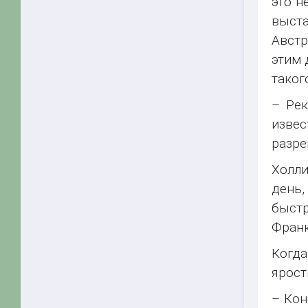
это н
выста
Австр
этим 
таког
– Рек
изве
разре
Холли
день,
быстр
Франк
Когда
ярост
– Кон