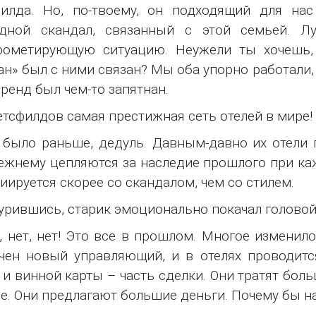
филда. Но, по-твоему, он подходящий для на
едной скандал, связанный с этой семьей. Лу
рометирующую ситуацию. Неужели ты хочешь,
н» был с ними связан? Мы оба упорно работали, ч
бренд был чем-то запятнан.
етсфилдов самая престижная сеть отелей в мире!
 было раньше, дедуль. Давным-давно их отели
ежнему цепляются за наследие прошлого при каж
иируется скорее со скандалом, чем со стилем.
рившись, старик эмоционально покачал головой
, нет, нет! Это все в прошлом. Многое изменило
чен новый управляющий, и в отелях проводит
и винной карты – часть сделки. Они тратят боль
е. Они предлагают большие деньги. Почему бы н