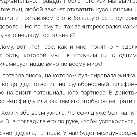
еудивительно, правда? После того как мы выигр
вке вин, любой захочет отхватить кусок фирмы 
алии и поставляем его в большую сеть суперма
доволен. Но почему ты так заинтересовался как
о, чего не дадут остальные?
ламу, вот что! Тебе, как и мне, понятно – сд
стность, которой мы не получим ни с одним
кламирует наше вино по всему миру!
 потерла висок, на котором пульсировала жилка, 
 когда дед ответил на судьбоносный телефон
о на визит потенциального партнера. В действи
о Четсфилду или как там его, чтобы он не тратил
 Холли обо всем узнала, Четсфилд уже был на пути
и. Она погладила его по руке, чтобы успокоиться,
ечно, дедуль, ты прав. У нас будет международн