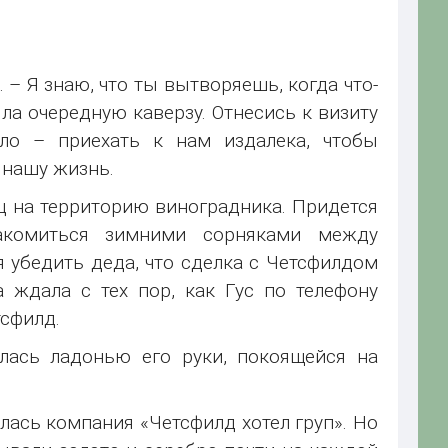
 – Я знаю, что ты вытворяешь, когда что-
яла очередную каверзу. Отнесись к визиту
ло – приехать к нам издалека, чтобы
 нашу жизнь.
ц на территорию виноградника. Придется
акомиться зимними сорняками между
я убедить деда, что сделка с Четсфилдом
а ждала с тех пор, как Гус по телефону
тсфилд.
улась ладонью его руки, покоящейся на
алась компания «Четсфилд хотел груп». Но