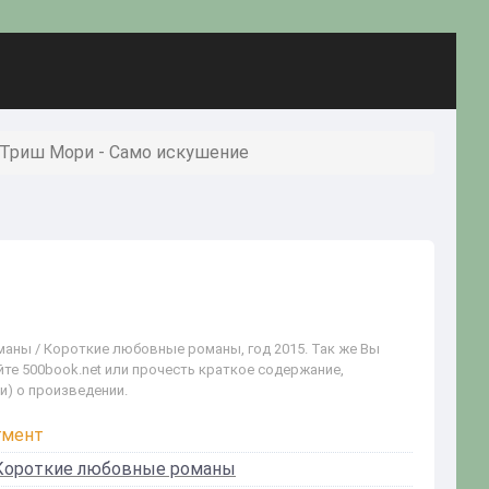
Триш Мори - Само искушение
аны / Короткие любовные романы, год 2015. Так же Вы
йте 500book.net или прочесть краткое содержание,
и) о произведении.
гмент
Короткие любовные романы