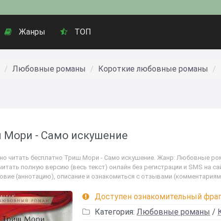
Жанры
ТОП
Любовные романы
Короткие любовные романы
 Мори - Само искушение
но читать бесплатно Триш Мори - Само искушение. Жанр: Любовные ром
читать полную версию (весь текст) онлайн без регистрации и SMS на са
овие (аннотацию), описание и ознакомиться с отзывами (комментариям
Доступен ознакомительный фра
Категория:
Любовные романы
/