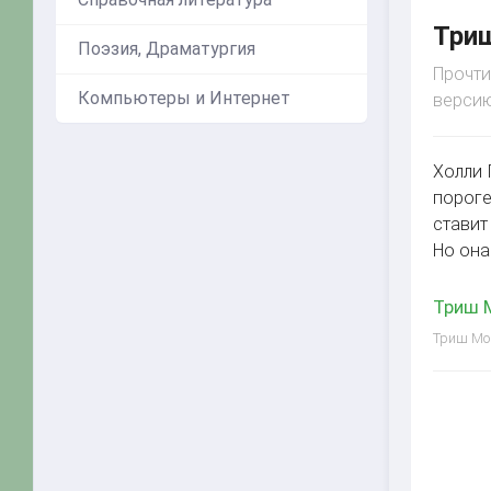
Триш
Поэзия, Драматургия
Прочти
Компьютеры и Интернет
версию
Холли 
пороге
ставит
Но она
Триш М
Триш Мор