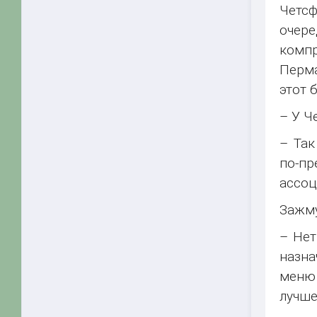
Четс
очер
комп
Перма
этот 
– У Ч
– Так
по-пр
ассоц
Зажму
– Нет
назна
меню 
лучше