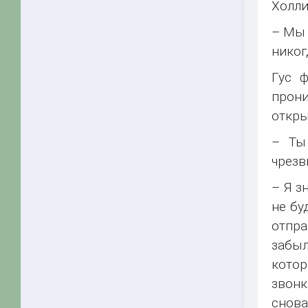
Холли
– Мы 
никог
Гус 
прони
откры
– Ты
чрезв
– Я з
не бу
отпра
забыл
кото
звонк
снова