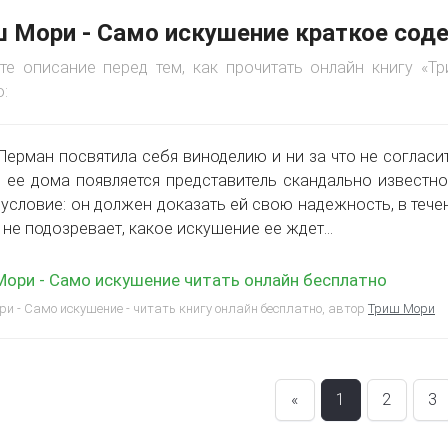
 Мори - Само искушение краткое сод
те описание перед тем, как прочитать онлайн книгу «
:
Перман посвятила себя виноделию и ни за что не согласи
 ее дома появляется представитель скандально известно
 условие: он должен доказать ей свою надежность, в тече
 не подозревает, какое искушение ее ждет…
ори - Само искушение читать онлайн бесплатно
и - Само искушение - читать книгу онлайн бесплатно, автор
Триш Мори
«
1
2
3