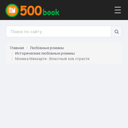
Togg
navig
Главная
Любовные романы
Исторические любовные романы
Моника Маккарти - Властный зов страсти