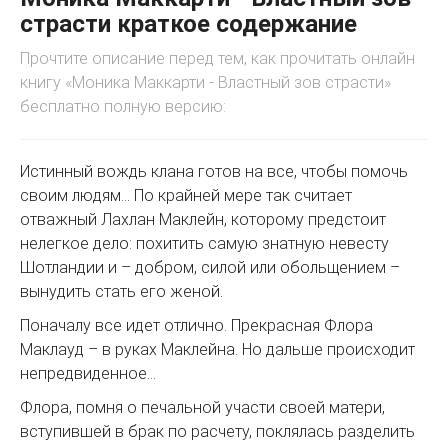
страсти краткое содержание
Прочтите описание перед тем, как прочитать онлайн
книгу «Моника Маккарти - Властный зов страсти»
бесплатно полную версию:
Истинный вождь клана готов на все, чтобы помочь
своим людям… По крайней мере так считает
отважный Лахлан Маклейн, которому предстоит
нелегкое дело: похитить самую знатную невесту
Шотландии и – добром, силой или обольщением –
вынудить стать его женой.
Поначалу все идет отлично. Прекрасная Флора
Маклауд – в руках Маклейна. Но дальше происходит
непредвиденное…
Флора, помня о печальной участи своей матери,
вступившей в брак по расчету, поклялась разделить