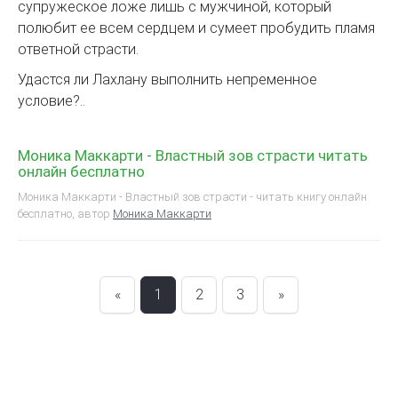
супружеское ложе лишь с мужчиной, который
полюбит ее всем сердцем и сумеет пробудить пламя
ответной страсти.
Удастся ли Лахлану выполнить непременное
условие?..
Моника Маккарти - Властный зов страсти читать
онлайн бесплатно
Моника Маккарти - Властный зов страсти - читать книгу онлайн
бесплатно, автор
Моника Маккарти
«
1
2
3
»