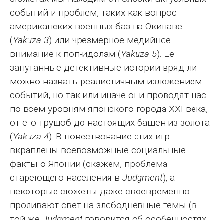
событий и проблем, таких как вопрос
американских военных баз на Окинаве
(
Yakuza 3
) или чрезмерное медийное
внимание к поп-идолам (
Yakuza 5
). Ее
запутанные детективные истории вряд ли
можно назвать реалистичным изложением
событий, но так или иначе они проводят нас
по всем уровням японского города XXI века,
от его трущоб до настоящих башен из золота
(
Yakuza 4
). В повествование этих игр
вкраплены всевозможные социальные
факты о Японии (скажем, проблема
стареющего населения в
Judgment
), а
некоторые сюжеты даже своевременно
проливают свет на злободневные темы (в
той же
Judgment
говорится об особенностях