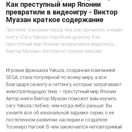
Как преступный мир Японии
превратили в видеоигру - Виктор
Муазан краткое содержание
Прочтите описание перед тем, как прочитать онлайн
книгу «Сага Yakuza: подобная дракону. Как
преступный мир Японии превратили в видеоигру -
Виктор Муазан» бесплатно полную версию:
Игровая франшиза Yakuza, созданная компанией
SEGA, стала популярной по всему миру, а все
благодаря сюжету и сеттингу, которые затрагивают
животрепещущую тему – преступный мир Японии.
Автор книги Виктор Муазан поможет вам изучить
сагу Yakuza глубже, чем когда-либо раньше. Вы
узнаете все об изначальной задумке серии, о ее
постепенном развитии, наследии и создателе
Тосихиро Нагоей. В чем заключается неповторимый