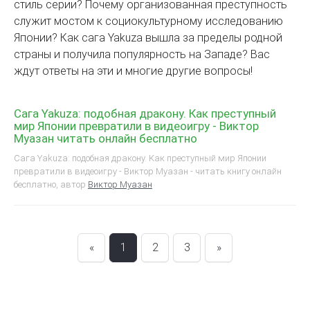
стиль серии? Почему организованная преступность
служит мостом к социокультурному исследованию
Японии? Как сага Yakuza вышла за пределы родной
страны и получила популярность на Западе? Вас
ждут ответы на эти и многие другие вопросы!
Сага Yakuza: подобная дракону. Как преступный
мир Японии превратили в видеоигру - Виктор
Муазан читать онлайн бесплатно
Сага Yakuza: подобная дракону. Как преступный мир Японии
превратили в видеоигру - Виктор Муазан - читать книгу онлайн
бесплатно, автор
Виктор Муазан
«
1
2
3
»