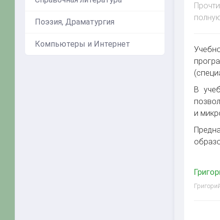
Прочти
полную
Поэзия, Драматургия
Компьютеры и Интернет
Учебно
прогр
(специ
В уче
позвол
и микр
Предн
образо
Григор
Григорий