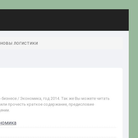
сновы логистики
 бизнесе / Экономика, год 2014. Так же Вы можете читать
t или прочесть краткое содержание, предисловие
ении.
номика