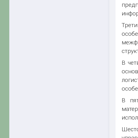
предп
инфор
Трет
особ
межф
струк
В чет
осно
логис
особе
В пя
мате
испол
Шест
управ