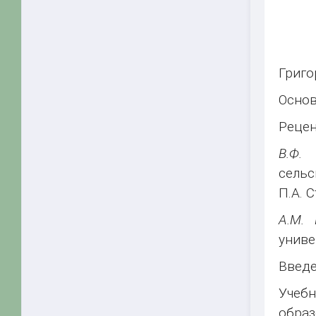
Григо
Основ
Рецен
В.Ф. 
сельс
П.А. 
A.M. 
униве
Введ
Учеб
обра