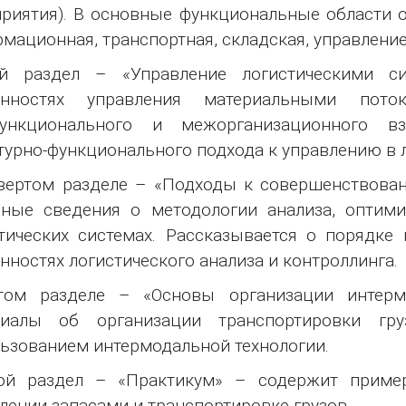
риятия). В основные функциональные области о
мационная, транспортная, складская, управление
ий раздел – «Управление логистическими 
енностях управления материальными пото
ункционального и межорганизационного вз
турно-функционального подхода к управлению в л
вертом разделе – «Подходы к совершенствова
вные сведения о методологии анализа, оптим
тических системах. Рассказывается о порядке 
нностях логистического анализа и контроллинга.
том разделе – «Основы организации интерм
риалы об организации транспортировки г
ьзованием интермодальной технологии.
ой раздел – «Практикум» – содержит пример
лении запасами и транспортировке грузов.