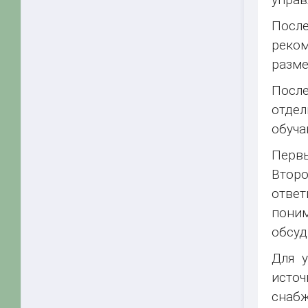
После
реко
разме
Посл
отдел
обуча
Первы
Втор
ответ
поним
обсуд
Для у
исто
снаб