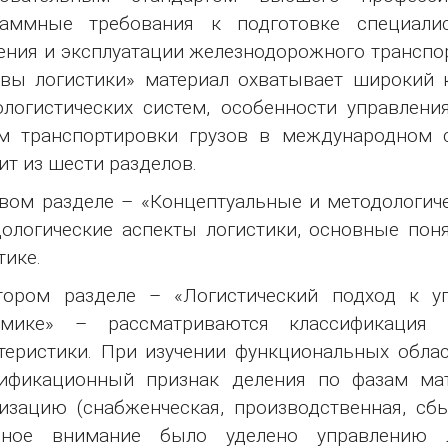
раммные требования к подготовке специалис
ния и эксплуатации железнодорожного транспор
вы логистики» материал охватывает широкий 
логистических систем, особенности управлен
ем транспортировки грузов в международном 
ит из шести разделов.
вом разделе – «Концептуальные и методологич
ологические аспекты логистики, основные по
тике.
тором разделе – «Логистический подход к у
омике» – рассматриваются классификация
теристики. При изучении функциональных обла
сификационный признак деления по фазам мат
изацию (снабженческая, производственная, сбы
вное внимание было уделено управлению л