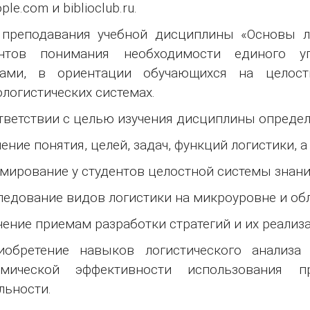
ple.com и biblioclub.ru.
преподавания учебной дисциплины «Основы ло
ентов понимания необходимости единого у
ками, в ориентации обучающихся на целос
логистических системах.
тветствии с целью изучения дисциплины определя
чение понятия, целей, задач, функций логистики, а
мирование у студентов целостной системы знани
ледование видов логистики на микроуровне и обл
чение приемам разработки стратегий и их реализа
иобретение навыков логистического анализа
омической эффективности использования п
льности.