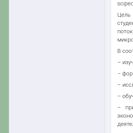
scipeo
Цель 
студ
пото
микро
В соо
– изу
– фор
– исс
– обу
– пр
экон
деяте