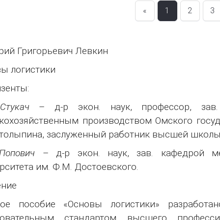
«
1
2
3
рий Григорьевич Левкин
ы логистики
зенты:
Стукач
– д-р экон. наук, профессор, зав
кохозяйственным производством Омского госуда
Столыпина, заслуженный работник высшей школы
Попович
– д-р экон. наук, зав. кафедрой м
рситета им. Ф.М. Достоевского.
ение
ное пособие «Основы логистики» разработан
зовательным стандартом высшего професси