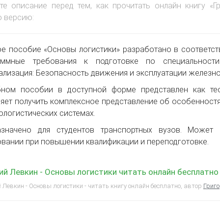
те описание перед тем, как прочитать онлайн книгу «Г
 версию:
е пособие «Основы логистики» разработано в соответст
аммные требования к подготовке по специальности
ализация: Безопасность движения и эксплуатации железн
бном пособии в доступной форме представлен как теор
яет получить комплексное представление об особенност
ологистических системах.
азначено для студентов транспортных вузов. Может
вании при повышении квалификации и переподготовке.
ий Левкин - Основы логистики читать онлайн бесплатно
 Левкин - Основы логистики - читать книгу онлайн бесплатно, автор
Григо