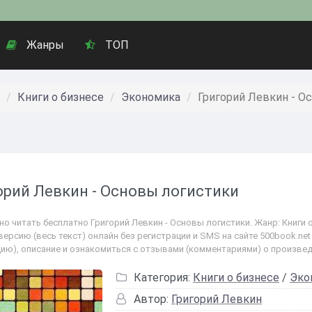
Жанры
ТОП
Книги о бизнесе
Экономика
Григорий Левкин - О
орий Левкин - Основы логистики
о читать бесплатно Григорий Левкин - Основы логистики. Жанр: Книги о
версию (весь текст) онлайн без регистрации и SMS на сайте 500book.ne
цию), описание и ознакомиться с отзывами (комментариями) о произвед
Категория:
Книги о бизнесе
/
Эко
Автор:
Григорий Левкин