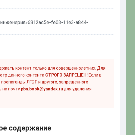
-инженерия»6812ac5e-fe03-11e3-a844-
ержать контент только для совершеннолетних. Для
отр данного контента
СТРОГО ЗАПРЕЩЕН!
Если в
 пропаганды ЛГБТ и другого, запрещенного
ь на почту
pbn.book@yandex.ru
для удаления
кое содержание