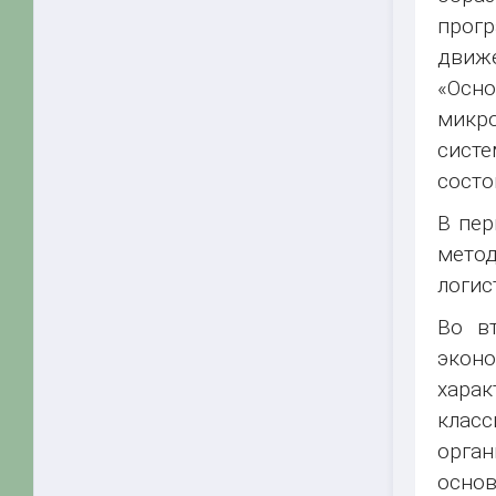
прог
движе
«Осно
микро
сист
состо
В пер
метод
логис
Во в
экон
харак
клас
орган
осно