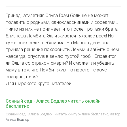
Тринадцатилетняя Эльга Грэм больше не может
поладить с родными, одноклассниками и соседями…
Никто из них не понимает, что после пропажи брата-
близнеца Лембита Элли живется тяжелее всех! Но
хуже всех ведет себя мама. На Мартов день она
приняла решение похоронить Лемми и забыть о нем
навсегда, опустив в землю пустой гроб… Справится
ли Эльга со страхом смерти? И сможет ли убедить
маму в том, что Лембит жив, но просто не хочет
возвращаться?
Для широкого круга читателей.
Сонный сад - Алиса Бодлер читать онлайн
бесплатно
Сонный сад - Алиса Бодлер - читать книгу онлайн бесплатно, автор
Алиса Бодлер