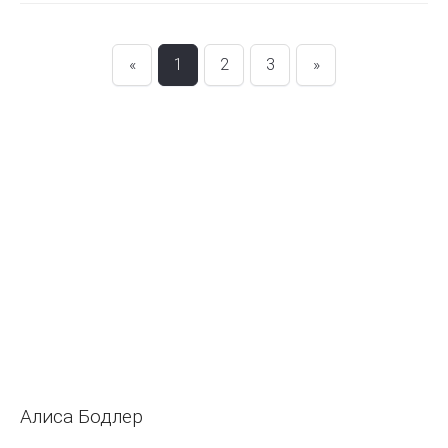
«
1
2
3
»
Алиса Бодлер