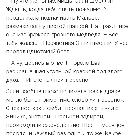
– Ну что же ты молчишь, Элли-шмелли?
Ждешь, когда тебя опять пожалеют? –
продолжала подначивать Мальве,
размахивая пушистой шапкой. На празднике
она изображала грозного медведя. – Все
тебя жалеют. Несчастная Элли-шмелли! У нее
пропал идиотский брат!
– А ну, дерись в ответ! – орала Ева,
раскрашенная угольной краской под злого
духа. – Иначе так неинтересно.
Элли вообще плохо понимала, как к драке
могло быть применимо слово «интересно».
С тех пор как Лембит пропал, их стычки с
Эйнике, знатной школьной задирой,
происходили еженедельно. Шесть месяцев
подряд, и каждый раз одно и то же. Какое