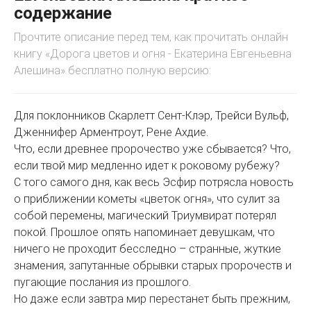
содержание
Прочтите описание перед тем, как прочитать онлайн
книгу «Дорога цветов и огня - Екатерина Евгеньевна
Алешина» бесплатно полную версию:
Для поклонников Скарлетт Сент-Клэр, Трейси Вульф,
Дженнифер Арментроут, Рене Ахдие.
Что, если древнее пророчество уже сбывается? Что,
если твой мир медленно идет к роковому рубежу?
С того самого дня, как весь Эсфир потрясла новость
о приближении кометы «цветок огня», что сулит за
собой перемены, магический Триумвират потерял
покой. Прошлое опять напоминает девушкам, что
ничего не проходит бесследно – странные, жуткие
знамения, запутанные обрывки старых пророчеств и
пугающие послания из прошлого.
Но даже если завтра мир перестанет быть прежним,