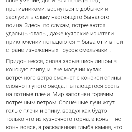
свое умение, добиться победы над
противниками, вернуться с добычей и
заслужить славу настоящего бывалого
воина. Здесь, по слухам, встречаются
удальцы-славы, даже куявские искатели
приключений попадаются – бывают и в той
стране изнеженных трусов смельчаки…
Придон несся, снова зарывшись лицом в
конскую гриву, иначе могучий кулак
встречного ветра смахнет с конской спины,
словно глупого овода, пытающегося сесть
на потные плечи. Мир заполнен горячим
встречным ветром. Солнечные лучи жгут
голые плечи и спину, воздух как будто
только что из кузнечного горна, а конь – не
конь вовсе, а раскаленная глыба камня, что