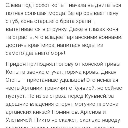
Слева под грохот копыт начала выдвигаться
потная сопящая морда. Ветер срывает пену
с губ, конь старшего брата храпит,
вытягивается в струнку. Даже в глазах коня
та страсть, что владеет артанскими воинами:
достичь края мира, напиться воды из
самого дальнего моря!
Придон приподнял голову от конской гривы.
Копыта звонко стучат, горяча кровь. Дикая
Степь – пристанище удальцов! Это немалая
часть Артании, граничит с Куявией, но сейчас
пустует. Не из-за страха перед Куявией: за
здешние владения спорят могучие племена
артанских князей Номингов, Артенов и
Улегвичей. Никто не скажет, сколько народу
сложило головы, никто не сочтет, сколько