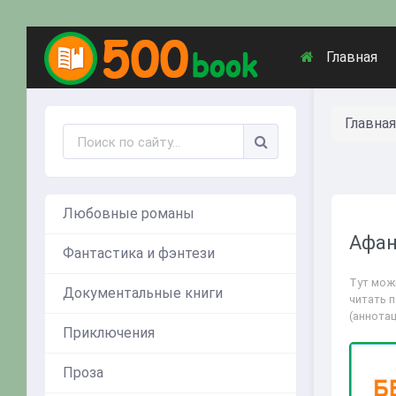
Главная
Главная
Любовные романы
Афан
Фантастика и фэнтези
Тут можн
Документальные книги
читать 
(аннота
Приключения
Проза