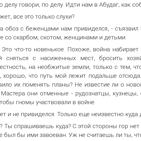
по делу говори, по делу. Идти нам в Абудаг, как с
ожет, все это только слухи?
, а обоз с беженцами нам привиделся, - съязвил
е со скарбом, скотом, женщинами и детьми.
 Это что-то новенькое. Похоже, война набирает
й сняться с насиженных мест, бросить хозя
естность, на необжитые земли, только с тем, ч
, хорошо, что путь мой лежит подальше отсюда
вило их поменять планы? Не известие ли о ново
 Мастера они отменные - рудознатцы, кузнецы,
чтобы гномы участвовали в войне.
ет и не привиделся. Только еще неизвестно куда
а? Ты спрашиваешь куда? С этой стороны гор нет
е был бы ими завоеван. Уж не считаешь ли ты, ч