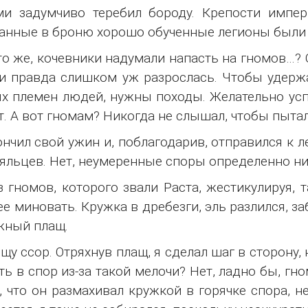
ми задумчиво теребил бороду. Крепости импе
анные в броню хорошо обученные легионы были к
то же, кочевники надумали напасть на гномов…?
и правда слишком уж разрослась. Чтобы удержа
х племен людей, нужны походы. Желательно усп
т. А вот гномам? Никогда не слышал, чтобы пыта
ончил свой ужин и, поблагодарив, отправился к 
яльцев. Нет, неумеренные споры определенно ни
з гномов, которого звали Раста, жестикулируя, 
ее миновать. Кружка в дребезги, эль разлился, 
жный плащ.
ищу ссор. Отряхнув плащ, я сделал шаг в сторон
ть в спор из-за такой мелочи? Нет, ладно бы, гн
, что он размахивал кружкой в горячке спора, н