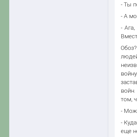
- Ты 
- А м
- Ага
Вмест
Обоз?
люде
неизв
войну
заста
войн.
том, 
- Мож
- Куд
еще н