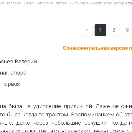
в Валерий - Стальная опора - читать книгу онлайн бесплатно, автор
Афа
«
1
2
3
Ознакомительная версия 
сьев Валерий
ная опора
 первая
на была на удивление приличной. Даже не ожи
что была когда-то трактом. Воспоминанием об э
ные, даже через небольшие речушки. Когда-т
ьянских телег так, что всадникам, мчавшимся з