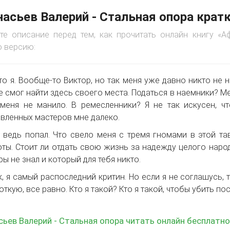
асьев Валерий - Стальная опора крат
те описание перед тем, как прочитать онлайн книгу «А
 версию:
это я. Вообще-то Виктор, но так меня уже давно никто не 
не смог найти здесь своего места. Податься в наемники? М
меня не манило. В ремесленники? Я не так искусен, 
вленных мастеров мне далеко.
 ведь попал. Что свело меня с тремя гномами в этой т
ты. Стоит ли отдать свою жизнь за надежду целого народ
ры не знал и который для тебя никто.
к, я самый распоследний критин. Но если я не соглашусь
роткую, все равно. Кто я такой? Кто я такой, чтобы убить 
ьев Валерий - Стальная опора читать онлайн бесплатно