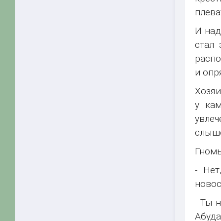
плева
И над
стал 
распо
и опр
Хозяи
у кам
увлеч
слыш
Гномы
- Не
новос
- Ты 
Абуда