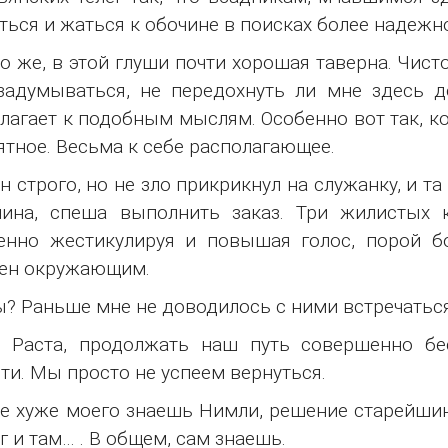
ться и жаться к обочине в поисках более надеж
о же, в этой глуши почти хорошая таверна. Чисто,
задумываться, не передохнуть ли мне здесь 
лагает к подобным мыслям. Особенно вот так, к
ятное. Весьма к себе располагающее.
н строго, но не зло прикрикнул на служанку, и 
ина, спеша выполнить заказ. Три жилистых к
енно жестикулируя и повышая голос, порой б
ен окружающим.
? Раньше мне не доводилось с ними встречаться
т, Раста, продолжать наш путь совершенно б
ти. Мы просто не успеем вернуться.
не хуже моего знаешь Нимли, решение старейши
г и там… . В общем, сам знаешь.