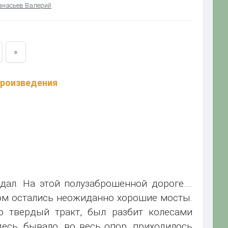
насьев Валерий
»
произведения
дал. На этой полузаброшенной дороге….
том остались неожиданно хорошие мосты.
о твердый тракт, был разбит колесами
десь, бывало, во весь опор, приходилось