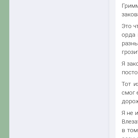
Грим
заков
Это ч
орда 
разны
грози
Я зак
посто
Тот и
смог 
доро
Я не 
Влеза
в том