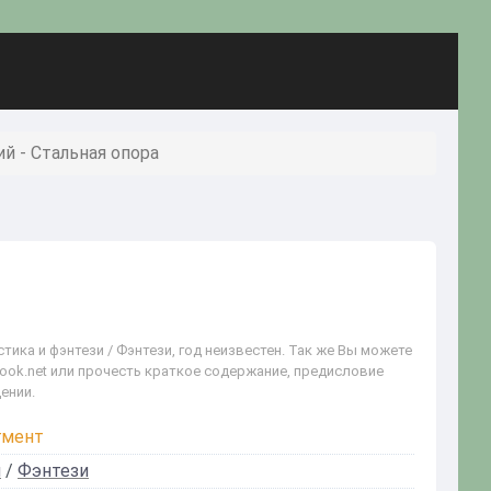
й - Стальная опора
тика и фэнтези / Фэнтези, год неизвестен. Так же Вы можете
book.net или прочесть краткое содержание, предисловие
ении.
гмент
и
/
Фэнтези