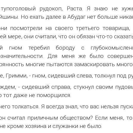
 тупоголовый рудокоп, Раста. Я знаю не хуж
йшины. Но ехать далее в Абудаг нет больше ника
ни посмотрели на своего третьего товарища,
ей мере, они считали, что он обязан что-то сказат
ий гном теребил бороду с глубокомысле
означительности. Для меня же было совершен
рянность многие пытаются замаскировать многоз
же, Гримми, - гном, сидевший слева, толкнул под 
ждем, - сидевший справа, стукнул своим пудов
о тот даже не поморщился.
ечего толкаться. Я всегда знал, что вас нельзя пу
он считал приличным обществом? Если меня, то
не кроме хозяина и служанки не было.