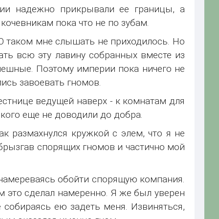
рии надежно прикрывали ее границы, а
очевникам пока что не по зубам.
 О таком мне слышать не приходилось. Но
ть всю эту лавину собранных вместе из
ешные. Поэтому империи пока ничего не
лись завоевать гномов.
лестнице ведущей наверх - к комнатам для
кого еще не доводили до добра.
так размахнулся кружкой с элем, что я не
забрызгав спорящих гномов и частично мой
у, намереваясь обойти спорящую компания.
ом это сделал намеренно. Я же был уверен
е собираясь ею задеть меня. Извиняться,