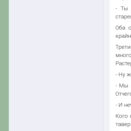
- Ты
старе
Оба о
крайн
Трет
мног
Расте
- Ну 
- Мы 
Отчег
- И н
Кого 
тавер