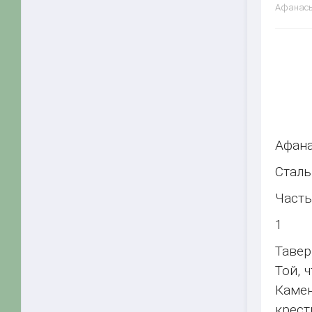
Афанасье
Афана
Сталь
Часть
1
Тавер
Той, 
Камен
крест