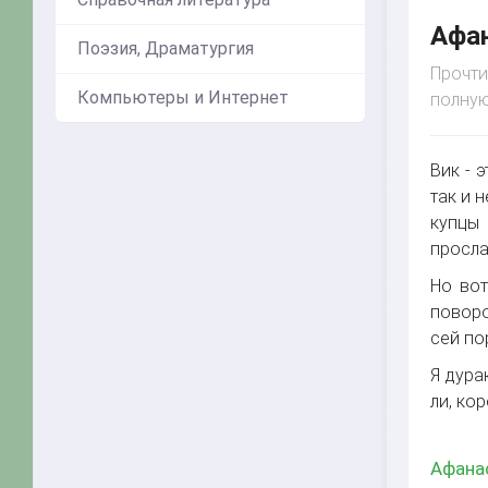
Афан
Поэзия, Драматургия
Прочти
Компьютеры и Интернет
полную
Вик - 
так и 
купцы 
просла
Но вот
поворо
сей по
Я дура
ли, ко
Афанас