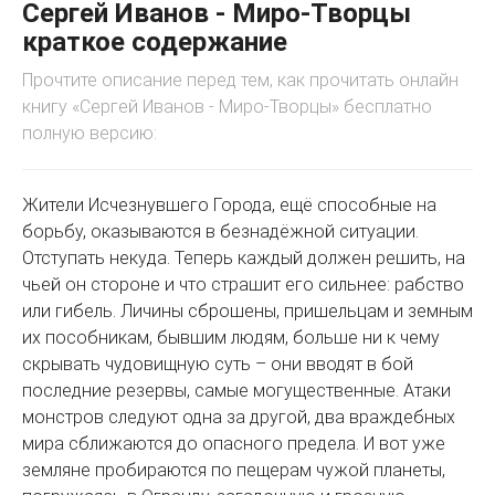
Сергей Иванов - Миро-Творцы
краткое содержание
Прочтите описание перед тем, как прочитать онлайн
книгу «Сергей Иванов - Миро-Творцы» бесплатно
полную версию:
Жители Исчезнувшего Города, ещё способные на
борьбу, оказываются в безнадёжной ситуации.
Отступать некуда. Теперь каждый должен решить, на
чьей он стороне и что страшит его сильнее: рабство
или гибель. Личины сброшены, пришельцам и земным
их пособникам, бывшим людям, больше ни к чему
скрывать чудовищную суть – они вводят в бой
последние резервы, самые могущественные. Атаки
монстров следуют одна за другой, два враждебных
мира сближаются до опасного предела. И вот уже
земляне пробираются по пещерам чужой планеты,