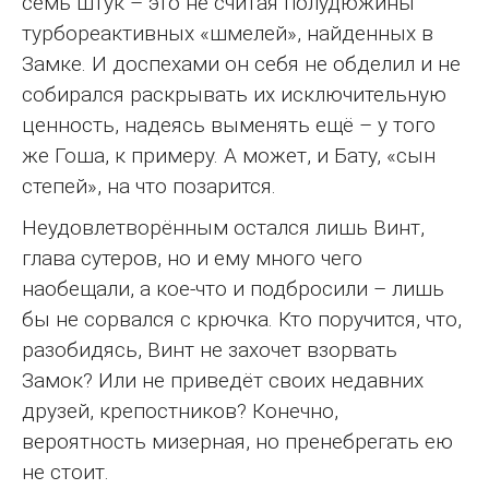
семь штук – это не считая полудюжины
турбореактивных «шмелей», найденных в
Замке. И доспехами он себя не обделил и не
собирался раскрывать их исключительную
ценность, надеясь выменять ещё – у того
же Гоша, к примеру. А может, и Бату, «сын
степей», на что позарится.
Неудовлетворённым остался лишь Винт,
глава сутеров, но и ему много чего
наобещали, а кое-что и подбросили – лишь
бы не сорвался с крючка. Кто поручится, что,
разобидясь, Винт не захочет взорвать
Замок? Или не приведёт своих недавних
друзей, крепостников? Конечно,
вероятность мизерная, но пренебрегать ею
не стоит.