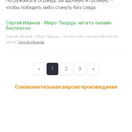
погружаясь в Огранду, загадочную и грозную, –
чтобы победить либо сгинуть без следа…
Сергей Иванов - Миро-Творцы читать онлайн
бесплатно
Сергей Иванов - Миро-Творцы - читать книгу онлайн бесплатно,
автор
Сергей Иванов
«
1
2
3
»
Ознакомительная версия произведения