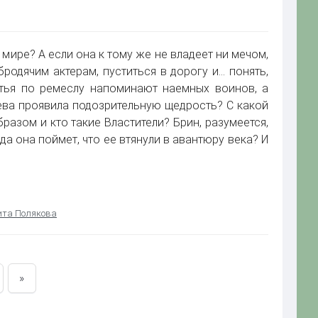
мире? А если она к тому же не владеет ни мечом,
бродячим актерам, пуститься в дорогу и… понять,
атья по ремеслу напоминают наемных воинов, а
ева проявила подозрительную щедрость? С какой
азом и кто такие Властители? Брин, разумеется,
да она поймет, что ее втянули в авантюру века? И
та Полякова
»