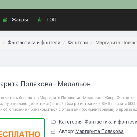
Жанры
ТОП
Фантастика и фэнтези
Фэнтези
Маргарита Поляк
арита Полякова - Медальон
но читать бесплатно Маргарита Полякова - Медальон. Жанр: Фантастика 
полную версию (весь текст) онлайн без регистрации и SMS на сайте 500
цию), описание и ознакомиться с отзывами (комментариями) о произвед
Категория:
Фантастика и фэнтез
Автор:
Маргарита Полякова