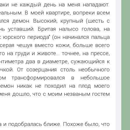
-таки не каждый день на меня нападают.
альным. В моей квартире, вопреки всем
ился демон. Высокий, крупный (шесть с
ь уставший. Бритая налысо голова, на
 юрского периода" (он начинался пальца
серая чешуя вместо кожи, больше всего
 на груди и животе… точнее, на прессе,
антиметра два в диаметре, сужающийся к
чкой. От созерцания столь необычного
ом трансформировался в небольшое
демон никак не походил на плод моего
 меня дошло, что с моим незваным гостем
 и подобралась ближе. Похоже было, что