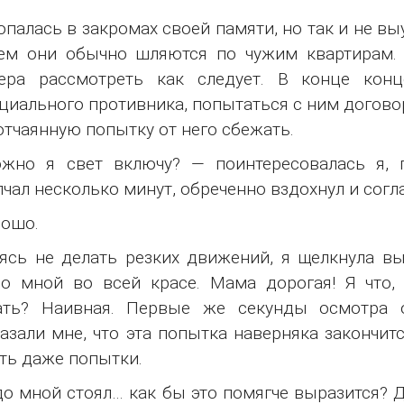
опалась в закромах своей памяти, но так и не в
ем они обычно шляются по чужим квартирам. 
тера рассмотреть как следует. В конце кон
циального противника, попытаться с ним договор
отчаянную попытку от него сбежать.
жно я свет включу? — поинтересовалась я, 
чал несколько минут, обреченно вздохнул и согл
рошо.
ясь не делать резких движений, я щелкнула вы
о мной во всей красе. Мама дорогая! Я что, 
ать? Наивная. Первые же секунды осмотра о
азали мне, что эта попытка наверняка закончитс
ть даже попытки.
о мной стоял… как бы это помягче выразится? Д