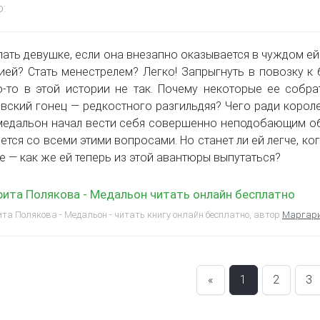
:
лать девушке, если она внезапно оказывается в чуждом ей 
ией? Стать менестрелем? Легко! Запрыгнуть в повозку к 
о-то в этой истории не так. Почему некоторые ее собр
вский гонец — редкостного разгильдяя? Чего ради корол
медальон начал вести себя совершенно неподобающим обр
ется со всеми этими вопросами. Но станет ли ей легче, ког
е — как же ей теперь из этой авантюры выпутаться?
ита Полякова - Медальон читать онлайн бесплатно
а Полякова - Медальон - читать книгу онлайн бесплатно, автор
Маргари
«
1
2
3