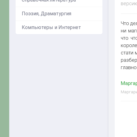
версию
Поэзия, Драматургия
Что де
Компьютеры и Интернет
ни маг
что чт
короле
стати 
разбер
главно
Маргар
Маргарит