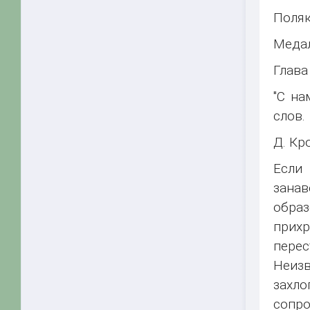
Поляк
Меда
Глава 
"С на
слов.
Д. Кр
Если 
зана
образ
прих
пере
Неизв
захл
сопр