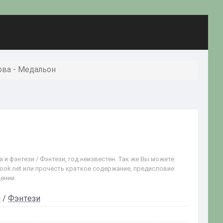
ова - Медальон
и фэнтези / Фэнтези, год неизвестен. Так же Вы можете
book.net или прочесть краткое содержание, предисловие
ении.
и
/
Фэнтези