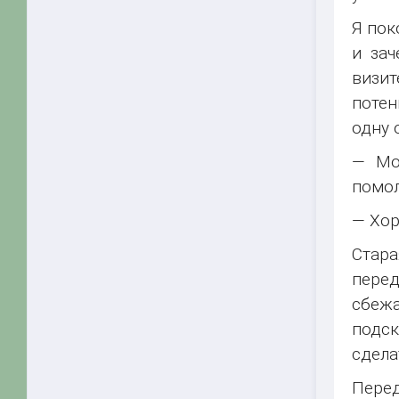
Я пок
и зач
визи
потен
одну 
— Мо
помол
— Хо
Стара
перед
сбеж
подск
сдела
Перед