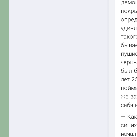
демон
покр
опред
удивл
таког
бывае
пуши
черны
был б
лет 2
пойма
же за
себя 
— Как
синих
начал