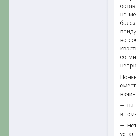
остав
но ме
болез
приду
не со
кварт
со мн
непри
Поня
смерт
начин
— Ты 
в тем
— Нет
устал