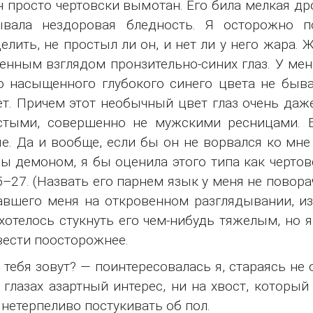
 просто чертовски вымотан. Его била мелкая др
ывала нездоровая бледность. Я осторожно п
елить, не простыл ли он, и нет ли у него жара. 
енным взглядом пронзительно-синих глаз. У мен
о насыщенного глубокого синего цвета не быва
т. Причем этот необычный цвет глаз очень даж
стыми, совершенно не мужскими ресницами. Б
е. Да и вообще, если бы он не ворвался ко мне
ы демоном, я бы оценила этого типа как черто
5–27. (Назвать его парнем язык у меня не повор
вшего меня на откровенном разглядывании, из
хотелось стукнуть его чем-нибудь тяжелым, но 
вести поосторожнее.
 тебя зовут? — поинтересовалась я, стараясь н
 глазах азартный интерес, ни на хвост, которы
 нетерпеливо постукивать об пол.