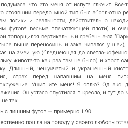
подумала, что это меня от испуга глючит. Все
о стоявший передо мной тип был абсолютно ре
ам логики и реальности, действительно наход
м футов* весьма впечатляющей плоти) и очен
ой топорщился вертикальный гребень а-ля "Парк
тыре выше переносицы и заканчивался у шеи), 
ая на змеиную (бледнеющая до светло-кофейного
льку живота-то как раз там не было) и хвост с
ку. Длинный, чешуйчатый и украшенный кисто
ния, страх перед напавшим на меня тип
вокружение. Ущипните меня! Я сплю? Однако 
ажения. Он устало опустился в кресло, и тут до
 не так.
ь с лишним футов — примерно 1.90
ественно пошла на поводу у своего любопытства