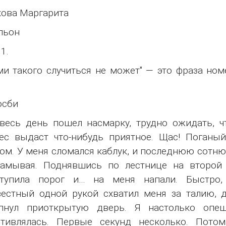
ова Маргарита
льон
1.
ми такого случиться не может" — это фраза но
осби
весь день пошел насмарку, трудно ожидать, ч
вес выдаст что-нибудь приятное. Щас! Поган
ом. У меня сломался каблук, и последнюю сотн
рамывая. Поднявшись по лестнице на второй 
ступила порог и… на меня напали. Быстро,
естный одной рукой схватил меня за талию, д
опнул приоткрытую дверь. Я настолько опе
отивлялась. Первые секунд несколько. Пото