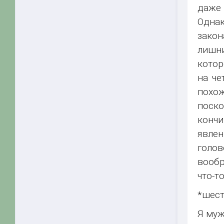
даже 
Однак
закон
лишни
котор
на че
похож
поско
кончи
явле
голо
вообр
что-то
*шест
Я муж