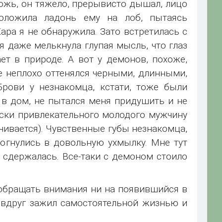
ожь, он тяжело, прерывисто дышал, лицо
оложила ладонь ему на лоб, пытаясь
Жара я не обнаружила. Зато встретилась с
я даже мелькнула глупая мысль, что глаз
ет в природе. А вот у демонов, похоже,
е неплохо оттенялся черными, длинными,
рови у незнакомца, кстати, тоже были
 в дом, не пытался меня придушить и не
вски привлекательного молодого мужчину
ачивается). Чувственные губы незнакомца,
огнулись в довольную ухмылку. Мне тут
я сдержалась. Все-таки с демоном стоило
е обращать внимания ни на появившийся в
й вдруг зажил самостоятельной жизнью и