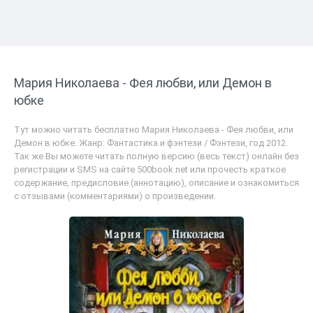
Мария Николаева - Фея любви, или Демон в
юбке
Тут можно читать бесплатно Мария Николаева - Фея любви, или
Демон в юбке. Жанр: Фантастика и фэнтези / Фэнтези, год 2012.
Так же Вы можете читать полную версию (весь текст) онлайн без
регистрации и SMS на сайте 500book.net или прочесть краткое
содержание, предисловие (аннотацию), описание и ознакомиться
с отзывами (комментариями) о произведении.