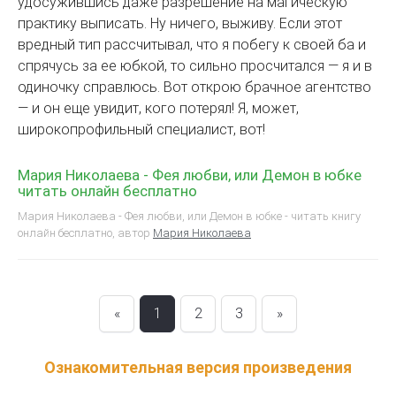
удосужившись даже разрешение на магическую
практику выписать. Ну ничего, выживу. Если этот
вредный тип рассчитывал, что я побегу к своей ба и
спрячусь за ее юбкой, то сильно просчитался — я и в
одиночку справлюсь. Вот открою брачное агентство
— и он еще увидит, кого потерял! Я, может,
широкопрофильный специалист, вот!
Мария Николаева - Фея любви, или Демон в юбке
читать онлайн бесплатно
Мария Николаева - Фея любви, или Демон в юбке - читать книгу
онлайн бесплатно, автор
Мария Николаева
«
1
2
3
»
Ознакомительная версия произведения