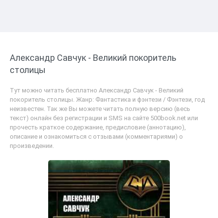
Александр Савчук - Великий покоритель
столицы
Тут можно читать бесплатно Александр Савчук - Великий
покоритель столицы. Жанр: Фантастика и фэнтези / Фэнтези, год
неизвестен. Так же Вы можете читать полную версию (весь
текст) онлайн без регистрации и SMS на сайте 500book.net или
прочесть краткое содержание, предисловие (аннотацию),
описание и ознакомиться с отзывами (комментариями) о
произведении.