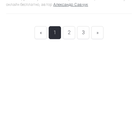
онлайн бесплатно, автор
Александр Савчук
«
1
2
3
»