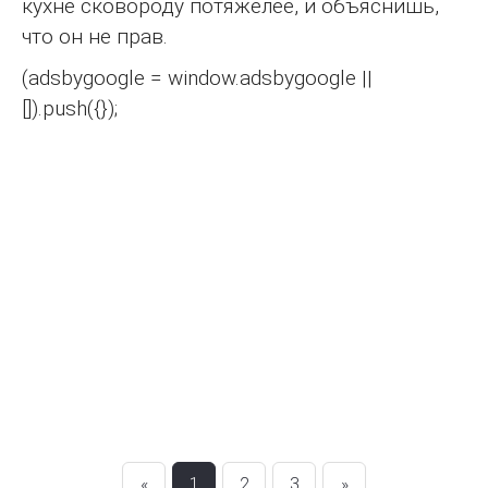
кухне сковороду потяжелее, и объяснишь,
что он не прав.
(adsbygoogle = window.adsbygoogle ||
[]).push({});
«
1
2
3
»