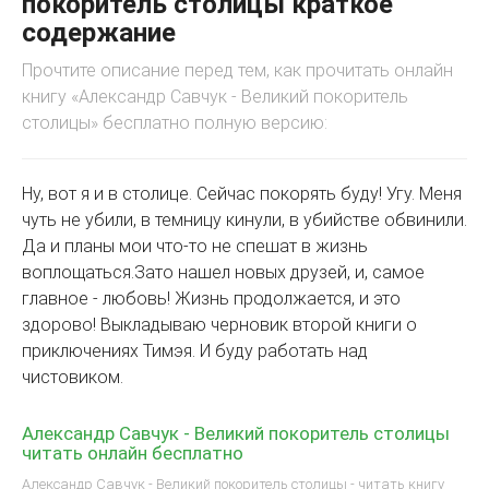
покоритель столицы краткое
содержание
Прочтите описание перед тем, как прочитать онлайн
книгу «Александр Савчук - Великий покоритель
столицы» бесплатно полную версию:
Ну, вот я и в столице. Сейчас покорять буду! Угу. Меня
чуть не убили, в темницу кинули, в убийстве обвинили.
Да и планы мои что-то не спешат в жизнь
воплощаться.Зато нашел новых друзей, и, самое
главное - любовь! Жизнь продолжается, и это
здорово! Выкладываю черновик второй книги о
приключениях Тимэя. И буду работать над
чистовиком.
Александр Савчук - Великий покоритель столицы
читать онлайн бесплатно
Александр Савчук - Великий покоритель столицы - читать книгу