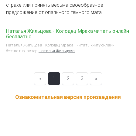
страхе или принять весьма своеобразное
предложение от опального темного мага.
Наталья Жильцова - Колодец Мрака читать онлайн
бесплатно
Наталья Жильцова - Колодец Мрака - читать книгу онлайн
бесплатно, автор
Наталья Жильцова
«
1
2
3
»
Ознакомительная версия произведения