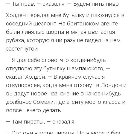
— Ты прав, — сказал я. — Будем пить пиво.
Холден передал мне бутылку и плюхнулся в
соседний шезлонг. На британском агенте
были линялые шорты и мятая цветастая
рубаха, которую я ни разу не видел на нем
застегнутой.
— Я дал себе слово, что когда-нибудь
откупорю эту бутылку шампанского, —
сказал Холден. — В крайнем случае я
откупорю ее, когда меня отзовут в Лондон и
выдадут новое назначение в какое-нибудь
долбаное Сомали, где агенту моего класса и
вовсе нечего делать.
— Там пираты, — сказал я.
— Это они в море пираты. Но в море и без