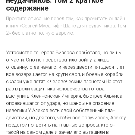
неудачников. Том 2 краткое
содержание
Прочтите описание перед тем, как прочитать онлайн
книгу «Сергей Мусаниф - Шанс для неудачников. Том
2» бесплатно полную версию:
Устройство генерала Визерса сработало, но лишь
отчасти. Оно не предотвратило войну, а лишь
отодвинуло ее начало, и через двести пятьдесят лет
все возвращается на круги своя, и боевые корабли
скаари уже летят к человеческим планетам.На этот
раз в роли защитника человечества готова
выступить Кленнонская Империя, быстрее Альянса
оправившаяся от удара, но шансы на спасение
невелики.У Алекса есть свой собственный план
действий, но для того, чтобы все получилось, Алексу
предстоит ответить на главные вопросы: кто он
такой на самом деле и зачем его вытащили в