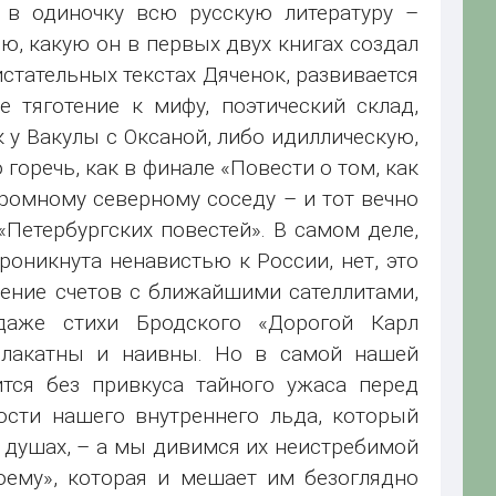
 в одиночку всю русскую литературу –
, какую он в первых двух книгах создал
истательных текстах Дяченок, развивается
 тяготение к мифу, поэтический склад,
у Вакулы с Оксаной, либо идиллическую,
горечь, как в финале «Повести о том, как
ромному северному соседу – и тот вечно
Петербургских повестей». В самом деле,
оникнута ненавистью к России, нет, это
едение счетов с ближайшими сателлитами,
даже стихи Бродского «Дорогой Карл
плакатны и наивны. Но в самой нашей
тся без привкуса тайного ужаса перед
ости нашего внутреннего льда, который
 душах, – а мы дивимся их неистребимой
оему», которая и мешает им безоглядно