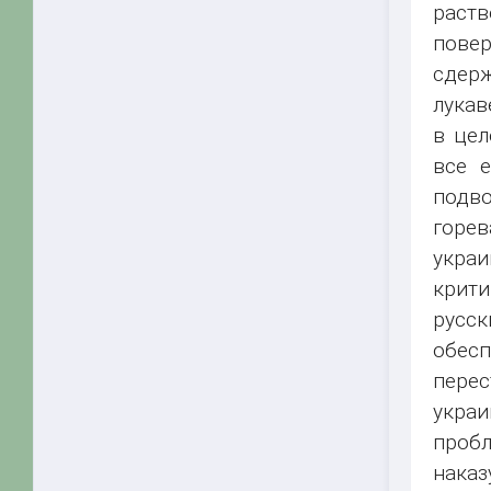
раств
повер
сдерж
лукав
в цел
все е
подв
горев
украи
крити
русск
обесп
перес
укра
пробл
наказ