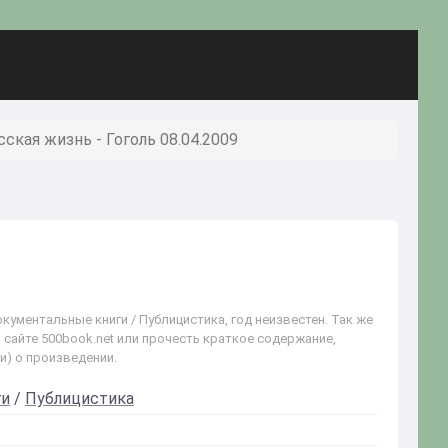
ская жизнь - Гоголь 08.04.2009
окументальные книги / Публицистика, год неизвестен. Так же
 сайте 500book.net или прочесть краткое содержание,
и) о произведении.
ги
/
Публицистика