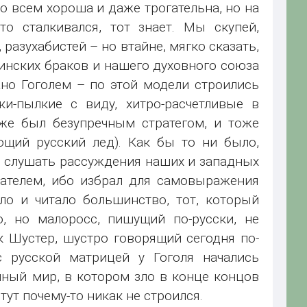
о всем хороша и даже трогательна, но на
то сталкивался, тот знает. Мы скупей,
разухабистей – но втайне, мягко сказать,
аинских браков и нашего духовного союза
но Гоголем – по этой модели строились
ки-пылкие с виду, хитро-расчетливые в
же был безупречным стратегом, и тоже
ющий русский лед). Как бы то ни было,
о слушать рассуждения наших и западных
сателем, ибо избрал для самовыражения
ло и читало большинство, тот, который
, но малоросс, пишущий по-русски, не
 Шустер, шустро говорящий сегодня по-
с русской матрицей у Гоголя начались
нный мир, в котором зло в конце концов
тут почему-то никак не строился.