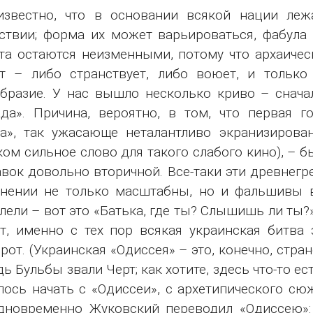
известно, что в основании всякой нации леж
ствии; форма их может варьироваться, фабула 
а остаются неизменными, потому что архаическ
т – либо странствует, либо воюет, и только
бразие. У нас вышло несколько криво – снача
да». Причина, вероятно, в том, что первая 
а», так ужасающе неталантливо экранизирова
ом сильное слово для такого слабого кино), – б
вок довольно вторичной. Все-таки эти древнегр
нении не только масштабны, но и фальшивы в
лели – вот это «Батька, где ты? Слышишь ли ты?»
, именно с тех пор всякая украинская битва 
рот. (Украинская «Одиссея» – это, конечно, стра
ь Бульбы звали Черт; как хотите, здесь что-то е
ось начать с «Одиссеи», с архетипического сюж
дновременно Жуковский переводил «Одиссею»: