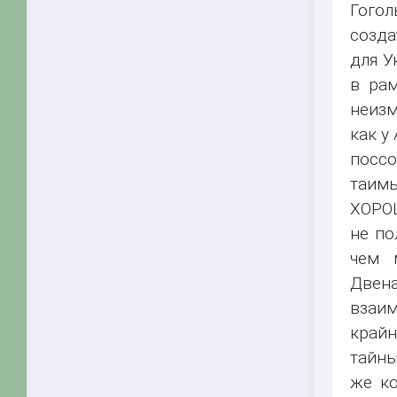
Гогол
созда
для У
в рам
неизм
как у
поссо
таимы
ХОРОШ
не по
чем 
Двен
взаи
крайн
тайны
же ко