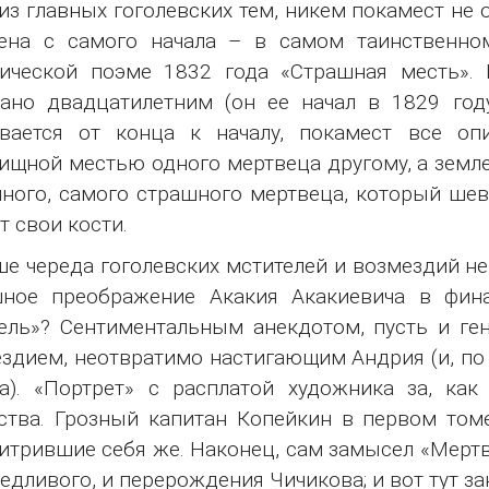
из главных гоголевских тем, никем покамест не 
лена с самого начала – в самом таинственно
ической поэме 1832 года «Страшная месть». 
ано двадцатилетним (он ее начал в 1829 год
ивается от конца к началу, покамест все оп
ищной местью одного мертвеца другому, а земл
ного, самого страшного мертвеца, который шев
т свои кости.
е череда гоголевских мстителей и возмездий не
шное преображение Акакия Акакиевича в фин
ль»? Сентиментальным анекдотом, пусть и ген
здием, неотвратимо настигающим Андрия (и, по 
а). «Портрет» с расплатой художника за, ка
ства. Грозный капитан Копейкин в первом том
итрившие себя же. Наконец, сам замысел «Мертв
едливого, и перерождения Чичикова; и вот тут за