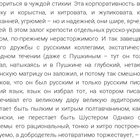
ориться в чуждой стихии. Эта корпоративность в
ку и корыстна, и хитровата, и жуликовата; к
анней, угрюмей – но и надежней; они шире, ярче, 
ей. В этом залог крепости отдельных русско-укр
ом, по-прежнему нерасторжимого. И так завеща
го дружбы с русскими коллегами, экстатичес
одном течении (даже с Пушкиным – тут он то
ал, натыкаясь и в Пушкине на глубокий, нета
нскую матрицу он заложил, и потому так смешн
ков, что он был русским и только русским пи
ий язык; язык он избрал тот, на котором писа
ечивал его великому дару великую аудиторию
тает быть пылким и хитрым полтавчанином, как
ински, не перестает быть Шустером. Однако 
емы: его рациональный, тонко и хитро построе
уемо, а добродетель неотвратимо торжествует, – 