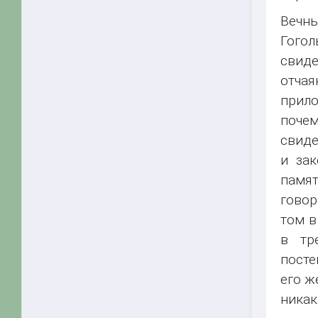
Вечны
Гого
свиде
отча
прило
почем
свиде
и зак
памят
говор
том в
в тр
посте
его ж
никак