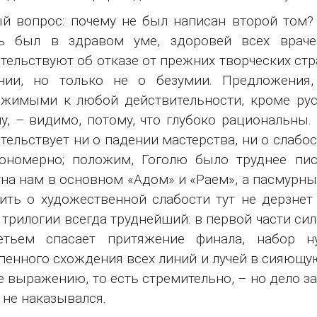
й вопрос: почему не был написан второй том? 
ль был в здравом уме, здоровей всех враче
тельствуют об отказе от прежних творческих стр
янии, но только не о безумии. Предложения
жимыми к любой действительности, кроме рус
у, – видимо, потому, что глубоко рациональны
тельствует ни о падении мастерства, ни о слабос
ономерно; положим, Гоголю было труднее пис
на нам в основном «Адом» и «Раем», а пасмурны
ить о художественной слабости тут не дерзнет
 трилогии всегда труднейший: в первой части сил
етьем спасает притяжение финала, набор н
пенного схождения всех линий и лучей в сияющую
е выражению, то есть стремительно, – но дело з
 не наказывался.