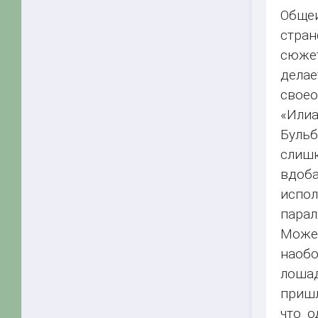
Обще
стран
сюжет
делае
своео
«Илиа
Бульб
слишк
вдоба
испол
парал
Может
наобо
лошад
пришл
что о