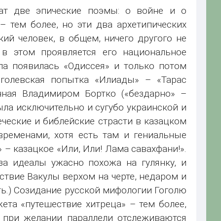
ат две эпические поэмы: о войне и о
– тем более, но эти два архетипических
ий человек, в общем, ничего другого не
 в этом проявляется его национальное
ла появилась «Одиссея» и только потом
гоголевская попытка «Илиады» – «Тарас
нная Владимиром Бортко («бездарно» –
ыла исключительно и сугубо украинской и
еческие и библейские страсти в казацком
ременами, хотя есть там и гениальные
 – казацкое «Или, Или! Лама савахфани!».
за идеалы ужасно похожа на гулянку, и
нствие Вакулы верхом на черте, недаром и
сть.) Созидание русской мифологии Гоголю
ета «путешествие хитреца» – тем более,
 при желании параллели отслеживаются