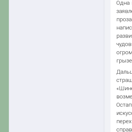
Одна 
заяв
проза
напис
разв
чудов
огром
грызе
Дальш
стра
«Шине
возме
Остап
искус
перех
справ