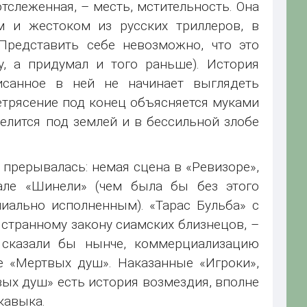
отслеженная, – месть, мстительность. Она
м и жестоком из русских триллеров, в
Представить себе невозможно, что это
у, а придумал и того раньше). История
исанное в ней не начинает выглядеть
етрясение под конец объясняется муками
елится под землей и в бессильной злобе
 прерывалась: немая сцена в «Ревизоре»,
але «Шинели» (чем была бы без этого
иально исполненным). «Тарас Бульба» с
странному закону сиамских близнецов, –
к сказали бы нынче, коммерциализацию
е «Мертвых душ». Наказанные «Игроки»,
ых душ» есть история возмездия, вполне
кавыка.