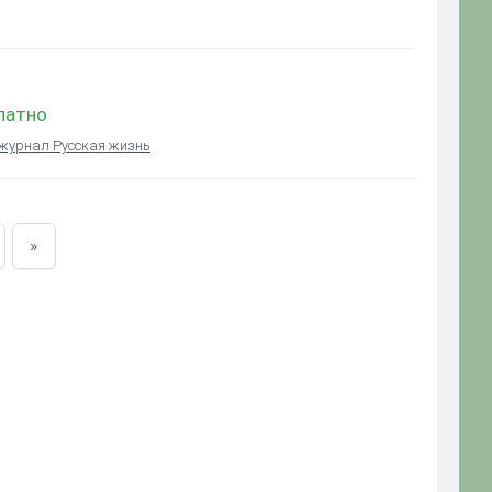
платно
журнал Русская жизнь
»