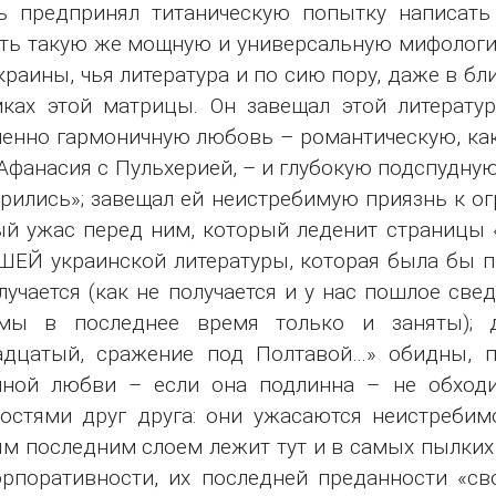
ь предпринял титаническую попытку написать
ть такую же мощную и универсальную мифологию
краины, чья литература и по сию пору, даже в бл
ках этой матрицы. Он завещал этой литературе
енно гармоничную любовь – романтическую, как 
 Афанасия с Пульхерией, – и глубокую подспудную 
рились»; завещал ей неистребимую приязнь к ог
й ужас перед ним, который леденит страницы «
ЕЙ украинской литературы, которая была бы пр
лучается (как не получается и у нас пошлое св
мы в последнее время только и заняты); 
адцатый, сражение под Полтавой…» обидны, 
мной любви – если она подлинна – не обходи
остями друг друга: они ужасаются неистребим
м последним слоем лежит тут и в самых пылких
рпоративности, их последней преданности «св