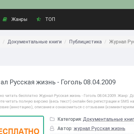
Жанры
ТОП
Документальные книги
Публицистика
Журнал Рус
ал Русская жизнь - Гоголь 08.04.2009
о читать бесплатно Журнал Русская жизнь - Гоголь 08.04.2009. Жанр: Д
те читать полную версию (весь текст) онлайн без регистрации и SMS на
овие (аннотацию), описание и ознакомиться с отзывами (комментариям
Категория:
Документальные кни
Автор:
журнал Русская жизнь