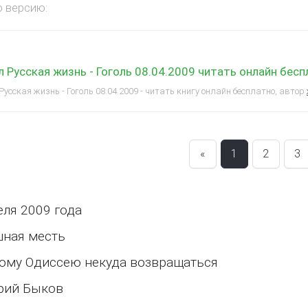
 версию:
 Русская жизнь - Гоголь 08.04.2009 читать онлайн бес
усская жизнь - Гоголь 08.04.2009 - читать книгу онлайн бесплатно, автор
«
1
2
3
еля 2009 года
ная месть
ому Одиссею некуда возвращаться
рий Быков