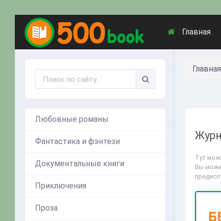
Главная
Главная
Любовные романы
Журн
Фантастика и фэнтези
Тут можн
Документальные книги
Вы може
предисл
Приключения
Проза