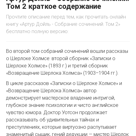
Том 2 краткое содержание
Прочтите описание перед тем, как прочитать онлайн
книгу «Артур Дойль - Собрание сочинений. Том 2»
бесплатно полную версию:
Во второй том собраний сочинений вошли рассказы
о Шерлоке Холмсе: второй сборник «Записки о
Шерлоке Холмсе» (1893 г.) и третий сборник
«Возвращение Шерлока Холмса» (1903–1904 гг.).
В цикле рассказов «Записки о Шерлоке Холмсе» и
«Возвращение Шерлока Холмса» автор
демонстрирует мастерское владение интригой,
глубокое знание психологии и чисто английское
чувство юмора. Доктор Уотсон продолжает
рассказывать об удивительных тайнах и
преступлениях, которые виртуозно распутывает
знаменитый сыщик, гений дедукции — мистер Шерлок